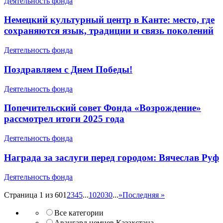
Деятельность фонда
Немецкий культурный центр в Канте: место, где
сохраняются язык, традиции и связь поколений
Деятельность фонда
Поздравляем с Днем Победы!
Деятельность фонда
Попечительский совет Фонда «Возрождение»
рассмотрел итоги 2025 года
Деятельность фонда
Награда за заслуги перед городом: Вячеслав Руф
Деятельность фонда
Страница 1 из 60
1
2
3
4
5
...
10
20
30
...
»
Последняя »
Все категории
Авангард немцев Казахстана