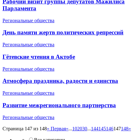
Рабочий визит группы депутатов Мажилиса
Парламента
Региональные общества
День памяти жертв политических репрессий
Региональные общества
Гётевские чтения в Актобе
Региональные общества
Атмосфера праздника, радости и единства
Региональные общества
Развитие межрегионального партнерства
Региональные общества
Страница 147 из 148
« Первая
«
...
10
20
30
...
144
145
146
147
148
»
Все категории