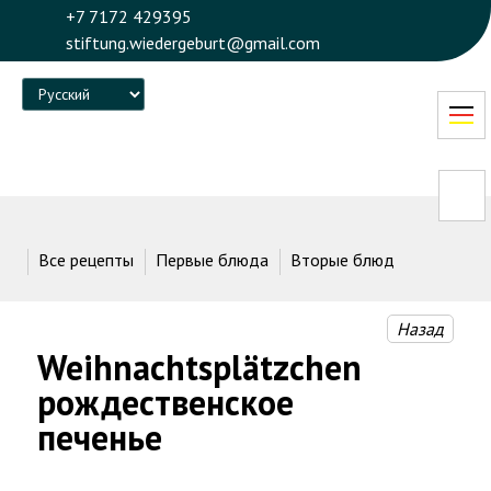
+7 7172 429395
stiftung.wiedergeburt@gmail.com
Language
Все рецепты
Первые блюда
Вторые блюда
Десерт
Назад
Weihnachtsplätzchen
рождественское
печенье