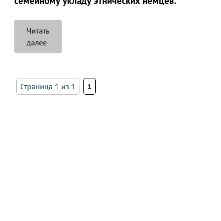
семейному укладу этнических немцев.
Читать
«Familientag
далее
в
Семее»
Страница 1 из 1
1