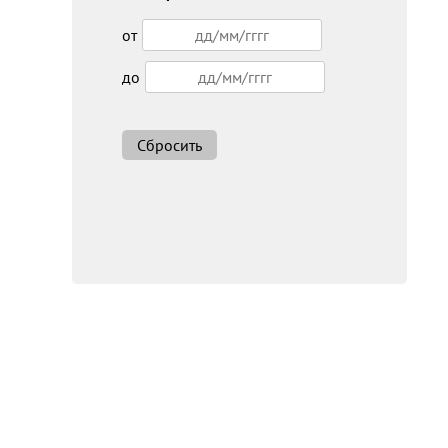
от
до
Сбросить