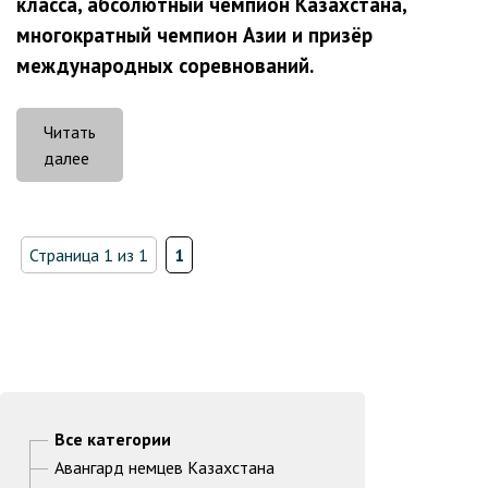
класса, абсолютный чемпион Казахстана,
многократный чемпион Азии и призёр
международных соревнований.
Читать
«Нина
далее
и
Павел
Фишер
Страница 1 из 1
1
–
таинственный
мир
Робин
Гуда»
Все категории
Авангард немцев Казахстана