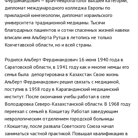
Фердинандович
— врач-невропатолог высшей категории,
дипломат международного колледжа Европы по
прикладной кинезеологии, дипломат израильского
университета традиционной медицины.
Тысячи
благодарных пациентов и сотни спасенных жизней навеки
вписали имя Альберта Рутца в летопись не только
Кокчетавской области, но и всей страны.
Родился Альберт Фердинандович 16 июня 1940 года в
Саратовской области, в 1941 году как и многие немцы его
семья была депортирована в Казахстан. Свою жизнь
Альберт Фердинандович решил связать с медициной,
поступив в 1958 году в Карагандинский медицинский
институт. После окончания учебы работал в селе
Володаровка Северо-Казахстанской области. В 1968 году
переехал с семьей в Кокшетау. Работал заведующим
неврологическим отделением городской больницы
г.Кокшетау, после развала Советского Союза начал
заниматься частной практикой. Повышал квалификацию в