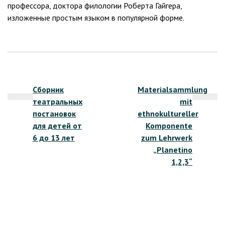
профессора, доктора филологии Роберта Гайгера,
изложенные простым языком в популярной форме.
Навигация
Сборник
Materialsammlung
по
театральных
mit
записям
постановок
ethnokultureller
для детей от
Komponente
6 до 13 лет
zum Lehrwerk
„Planetino
1,2,3“