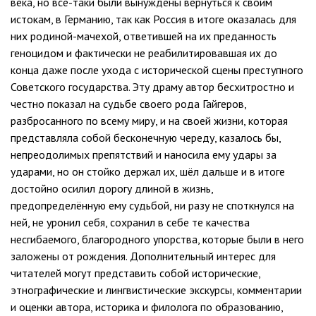
века, но всё-таки были вынуждены вернуться к своим
истокам, в Германию, так как Россия в итоге оказалась для
них родиной-мачехой, ответившей на их преданность
геноцидом и фактически не реабилитировавшая их до
конца даже после ухода с исторической сцены преступного
Советского государства. Эту драму автор бесхитростно и
честно показал на судьбе своего рода Гайгеров,
разбросанного по всему миру, и на своей жизни, которая
представляла собой бесконечную череду, казалось бы,
непреодолимых препятствий и наносила ему удары за
ударами, но он стойко держал их, шёл дальше и в итоге
достойно осилил дорогу длиной в жизнь,
предопределённую ему судьбой, ни разу не споткнулся на
ней, не уронил себя, сохранил в себе те качества
несгибаемого, благородного упорства, которые были в него
заложены от рождения. Дополнительный интерес для
читателей могут представить собой исторические,
этнографические и лингвистические экскурсы, комментарии
и оценки автора, историка и филолога по образованию,