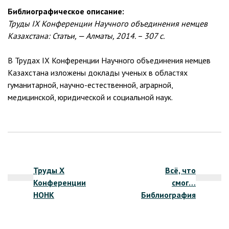
Библиографическое описание:
Труды IX Конференции Научного объединения немцев
Казахстана: Статьи, — Алматы, 2014. – 307 с.
В Трудах IX Конференции Научного объединения немцев
Казахстана изложены доклады ученых в областях
гуманитарной, научно-естественной, аграрной,
медицинской, юридической и социальной наук.
Навигация
Труды X
Всё, что
по
Конференции
смог…
записям
НОНК
Библиография