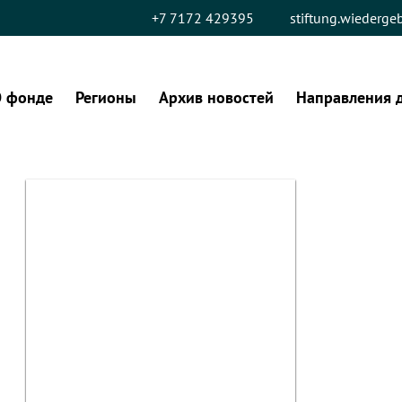
+7 7172 429395
stiftung.wiederg
 фонде
Регионы
Архив новостей
Направления 