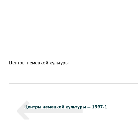
Центры немецкой культуры
Навигация
Центры немецкой культуры — 1997-1
по
записям