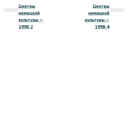
Центры
Центры
по
немецкой
немецкой
записям
культуры —
культуры —
1998-2
1998-4