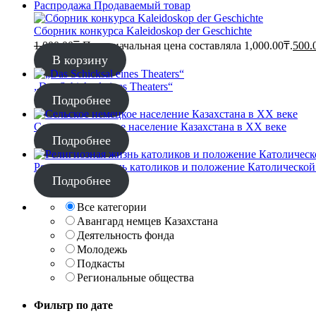
Распродажа
Продаваемый товар
Сборник конкурса Kaleidoskop der Geschichte
1,000.00
₸
Первоначальная цена составляла 1,000.00₸.
500.
В корзину
„Das Schicksal eines Theaters“
Подробнее
Сельское немецкое население Казахстана в XX веке
Подробнее
Религиозная жизнь католиков и положение Католической Ц
Подробнее
Все категории
Авангард немцев Казахстана
Деятельность фонда
Молодежь
Подкасты
Региональные общества
Фильтр по дате