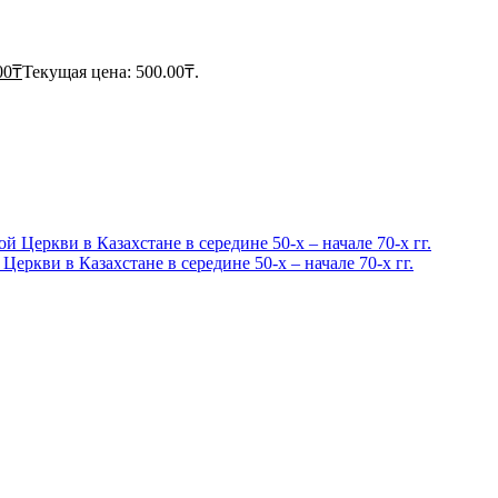
00
₸
Текущая цена: 500.00₸.
еркви в Казахстане в середине 50-х – начале 70-х гг.