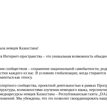
ала немцев Казахстана!
ся Интернет-пространства – это уникальная возможность объед
ким сообществом – сохранение национальной самобытности, родн
тии каждого из нас. В условиях глобализации, когда стираются
аниться как этносу.
спертного сообщества, проектной деятельностью в рамках Прог
руктуры, возможностями изучения немецкого языка, перспектив
едиаресурсы немцев Казахстана – Республиканская газета „DAZ
ожений. Мы убеждены, что это позволит скоординировать нашу