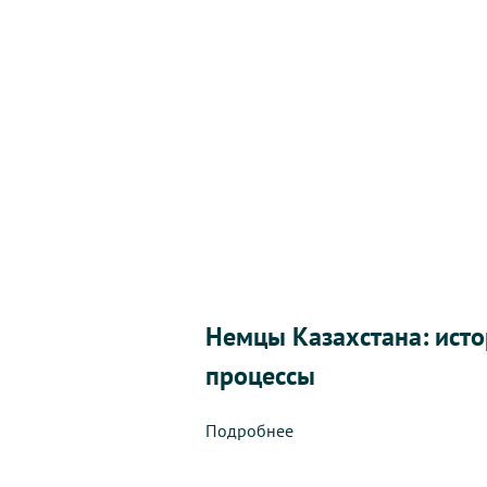
молодежная смена в лингвистических лагерях
Пособие состоит из двух томов:
Том 1
включает в себя методические рекомен
первую очередь на директоров и организатор
и молодежи.
Том 2
представляет собой концепцию проведе
Kasachstan” и включает в себя разработку зан
Он ориентирован в первую очередь на учител
организаторов вечерних мероприятий и вожа
Немцы Казахстана: ист
Второй том снабжен гиперссылками – из соде
процессы
раздел.
Подробнее
Все материалы пособия также могут быть исп
клубов, центров встреч, школ факультативного