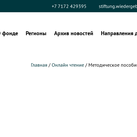
+7 7172 429395
stiftung.wiederg
 фонде
Регионы
Архив новостей
Направления 
Главная
/
Онлайн чтение
/ Методическое пособи