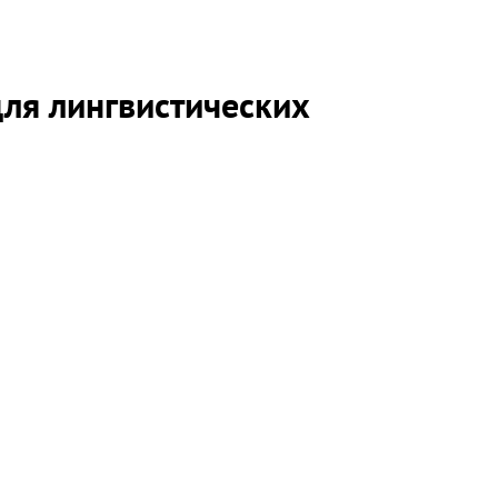
ля лингвистических
етские и молодежные лингвистические лагеря и площадки!
ить вам новое методическое пособие, подготовленное
лей, за плечами которых уже не одна детская и