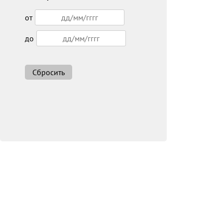
от
до
Сбросить