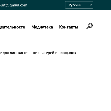
eburt@gmail.com
Language
деятельности
Медиатека
Контакты
е для лингвистических лагерей и площадок