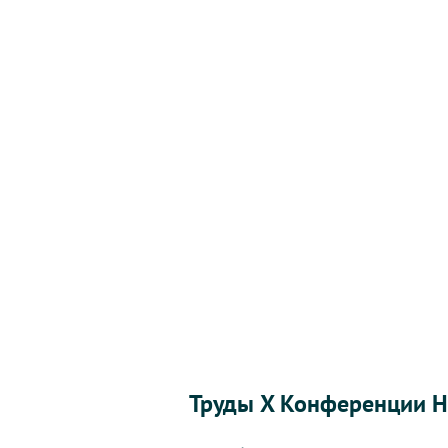
Команда авторов с искренней благодарностью
рекомендациям!
Удачи вам в использовании материалов пособ
площадок!
Ваш ав
Том 1
Том 2
Труды X Конференции 