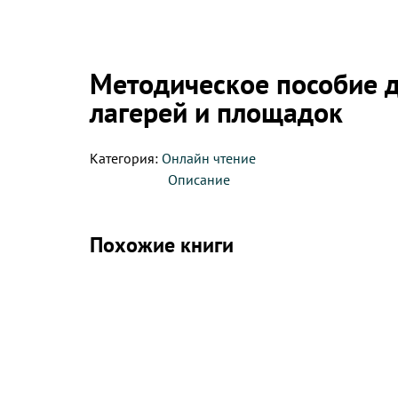
Методическое пособие д
лагерей и площадок
Категория:
Онлайн чтение
Описание
Похожие книги
Описание
Дорогие друзья!
Все, все, кто организует, проводит, любит д
Мы с большим удовольствием хотим представ
силами нашим опытных организаторов и учите