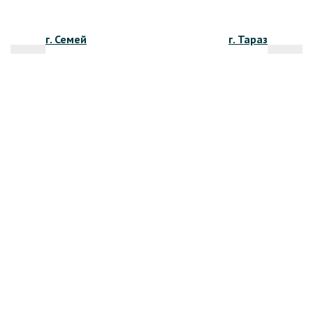
Навигация
г. Семей
г. Тараз
по
записям