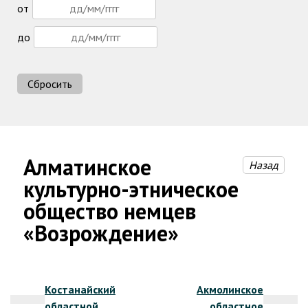
от
до
Сбросить
Алматинское
Назад
культурно-этническое
общество немцев
«Возрождение»
Навигация
Костанайский
Акмолинское
по
областной
областное