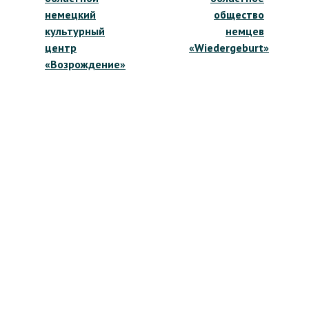
записям
немецкий
общество
культурный
немцев
центр
«Wiedergeburt»
«Возрождение»