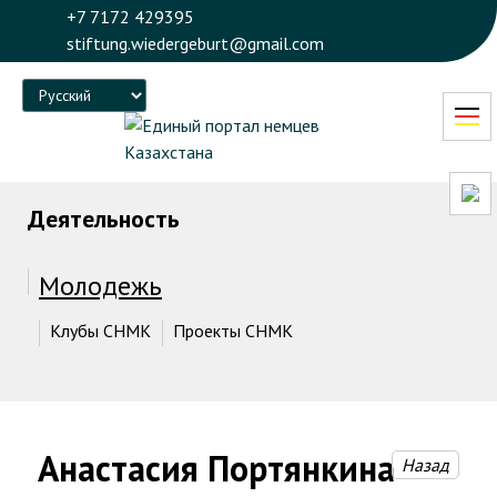
+7 7172 429395
stiftung.wiedergeburt@gmail.com
Language
Деятельность
Молодежь
Клубы СНМК
Проекты СНМК
Анастасия Портянкина
Назад