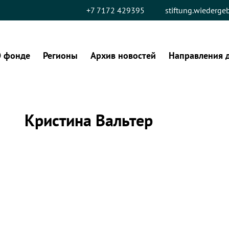
+7 7172 429395
stiftung.wiederg
 фонде
Регионы
Архив новостей
Направления 
Кристина Вальтер