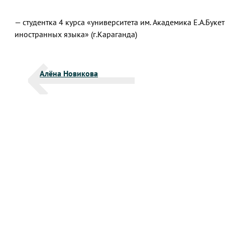
— студентка 4 курса «университета им. Академика Е.А.Бук
иностранных языка» (г.Караганда)
Навигация
Алёна Новикова
по
записям