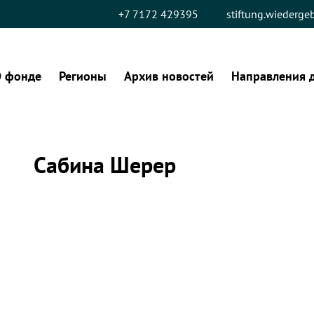
+7 7172 429395
stiftung.wiederg
 фонде
Регионы
Архив новостей
Направления 
Сабина Шерер