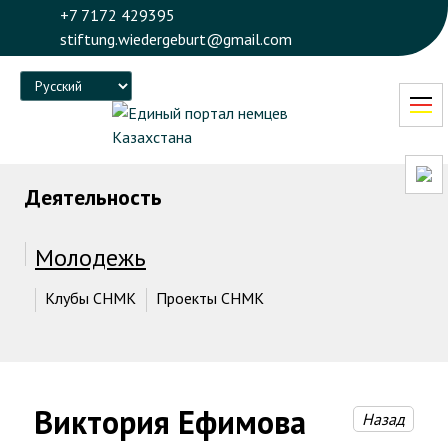
+7 7172 429395
stiftung.wiedergeburt@gmail.com
Language
Деятельность
Молодежь
Клубы СНМК
Проекты СНМК
Виктория Ефимова
Назад