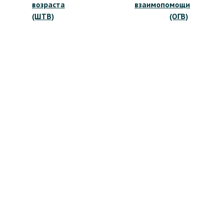
записям
возраста
взаимопомощи
(ШТВ)
(ОГВ)