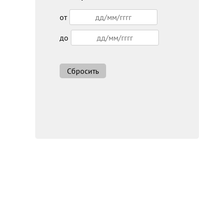
от
до
Сбросить