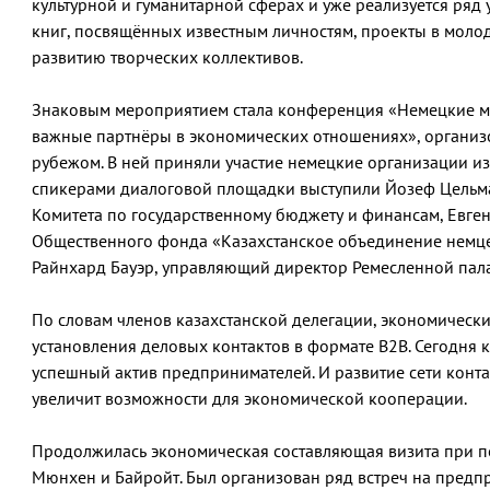
культурной и гуманитарной сферах и уже реализуется ряд
книг, посвящённых известным личностям, проекты в моло
развитию творческих коллективов.
Знаковым мероприятием стала конференция «Немецкие м
важные партнёры в экономических отношениях», организ
рубежом. В ней приняли участие немецкие организации из
спикерами диалоговой площадки выступили Йозеф Цельмай
Комитета по государственному бюджету и финансам, Евген
Общественного фонда «Казахстанское объединение немцев
Райнхард Бауэр, управляющий директор Ремесленной пал
По словам членов казахстанской делегации, экономическ
установления деловых контактов в формате B2B. Сегодня 
успешный актив предпринимателей. И развитие сети конта
увеличит возможности для экономической кооперации.
Продолжилась экономическая составляющая визита при 
Мюнхен и Байройт. Был организован ряд встреч на предпр