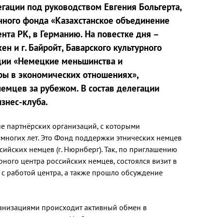
легации под руководством Евгения Больгерта,
нного фонда «Казахстанское объединение
нта РК, в Германию. На повестке дня –
 и г. Байройт, Баварского культурного
нции «Немецкие меньшинства и
ры в экономических отношениях»,
емцев за рубежом. В состав делегации
знес-клуба.
ие партнёрских организаций, с которыми
многих лет. Это Фонд поддержки этнических немцев
ссийских немцев (г. Нюрнберг). Так, по приглашению
ного центра российских немцев, состоялся визит в
ю с работой центра, а также прошло обсуждение
ганизациями происходит активный обмен в