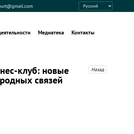
eburt@gmail.com
Language
деятельности
Медиатека
Контакты
нес-клуб: новые
Назад
ародных связей