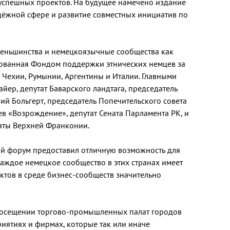
 успешных проектов. На будущее намечено издание
дёжной сфере и развитие совместных инициатив по
еньшинства и немецкоязычные сообщества как
ованная Фондом поддержки этнических немцев за
 Чехии, Румынии, Аргентины и Италии. Главными
ер, депутат Баварского ландтага, председатель
ий Больгерт, председатель Попечительского совета
 «Возрождение», депутат Сената Парламента РК, и
аты Верхней Франконии.
ий форум предоставил отличную возможность для
каждое немецкое сообщество в этих странах имеет
ктов в среде бизнес-сообществ значительно
посещении торгово-промышленных палат городов
иятиях и фирмах, которые так или иначе