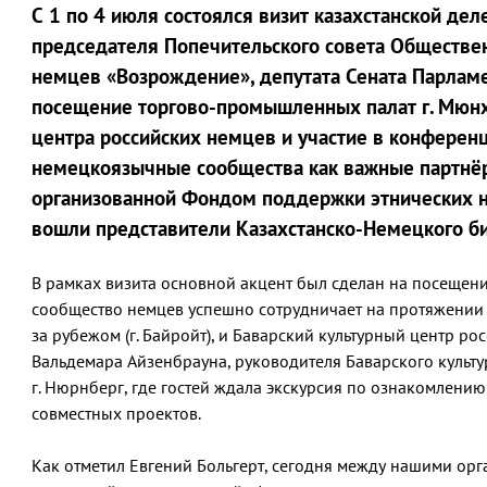
С 1 по 4 июля состоялся визит казахстанской де
председателя Попечительского совета Обществе
немцев «Возрождение», депутата Сената Парламе
посещение торгово-промышленных палат г. Мюнхен
центра российских немцев и участие в конфере
немецкоязычные сообщества как важные партнё
организованной Фондом поддержки этнических н
вошли представители Казахстанско-Немецкого би
В рамках визита основной акцент был сделан на посещен
сообщество немцев успешно сотрудничает на протяжении 
за рубежом (г. Байройт), и Баварский культурный центр ро
Вальдемара Айзенбрауна, руководителя Баварского культур
г. Нюрнберг, где гостей ждала экскурсия по ознакомлени
совместных проектов.
Как отметил Евгений Больгерт, сегодня между нашими ор