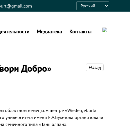
eburt@gmail.com
Language
деятельности
Медиатека
Контакты
Твори Добро»
Назад
м областном немецком центре «Wiedergeburt»
го университета имени Е.А.Букетова организовали
ма семейного типа «Таншолпан».