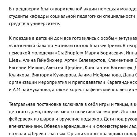
В преддверии благотворительной акции немецкая молодеж
студенты кафедры социальной педагогики специальности к
средств в университете.
К поездке в детский дом все готовились с особым энтузиа
«Сказочный бал» по мотивам сказок Братьев Гримм. В теа
немецкой молодежи «Graβhüpfer» Мария Борисевич, Инна 
Шедь, Алина Гейнбихнер, Артем Селеверстов, Клементина 
Евгений Мишин, Алексей Щербин, Константин Васильчук, 
Куликова, Виктория Кучкарова, Алима Мейрманова, Дана С
организации мероприятия и преподаватели Карагандинско
и А.М.Баймуханова, а также хореографический коллектив «
Театральная постановка включала в себя игры и танцы, в
детского дома, получая много позитивных эмоций. Итогом
фейерверк из шаров и вручение подарков. Дети под руко
впечатлениями. Обведя карандашами и фломастерами лад
назвали «Дерево счастья». Организаторы праздника подар