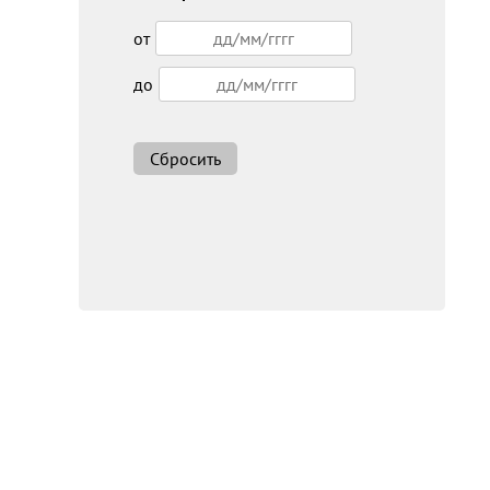
от
до
Сбросить