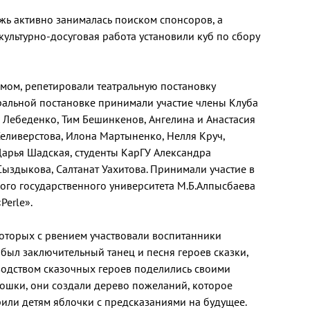
ь активно занималась поиском спонсоров, а
ультурно-досуговая работа установили куб по сбору
змом, репетировали театральную постановку
тральной постановке принимали участие члены Клуба
Лебеденко, Тим Бешинкенов, Ангелина и Анастасия
Селиверстова, Илона Мартыненко, Нелля Круч,
Дарья Шадская, студенты КарГУ Александра
ыздыкова, Салтанат Уахитова. Принимали участие в
го государственного университета М.Б.Алпысбаева
Perle».
 которых с рвением участвовали воспитанники
 был заключительный танец и песня героев сказки,
водством сказочных героев поделились своими
ошки, они создали дерево пожеланий, которое
или детям яблочки с предсказаниями на будущее.