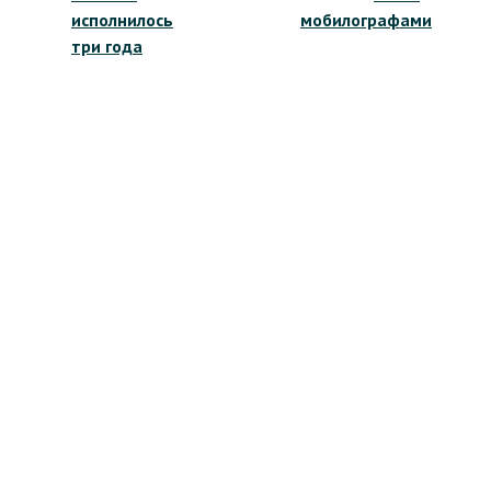
исполнилось
мобилографами
три года