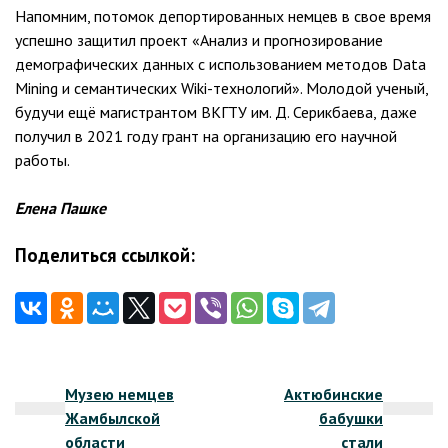
Напомним, потомок депортированных немцев в свое время
успешно защитил проект «Анализ и прогнозирование
демографических данных с использованием методов Data
Mining и семантических Wiki-технологий». Молодой ученый,
будучи ещё магистрантом ВКГТУ им. Д. Серикбаева, даже
получил в 2021 году грант на организацию его научной
работы.
Елена Пашке
Поделиться ссылкой:
Навигация
Музею немцев
Актюбинские
по
Жамбылской
бабушки
записям
области
стали