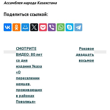
Ассамблея народа Казахстана
Поделиться ссылкой:
Навигация
СМОТРИТЕ
Роковое
по
ВИДЕО: 80 лет
двадцать
записям
со дня
восьмое
издания Указа
«О
переселении
немцев,
проживающих
в районах
Поволжья»