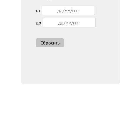
от
до
Сбросить