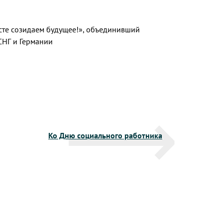
есте созидаем будущее!», объединивший
СНГ и Германии
Ко Дню социального работника