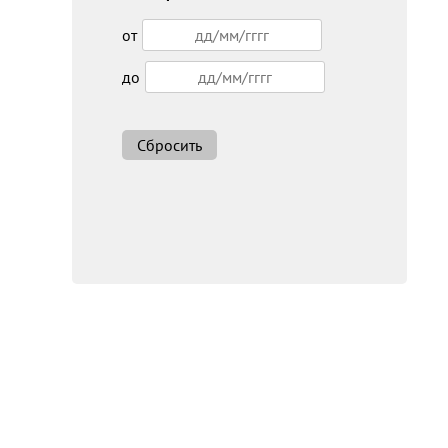
от
до
Сбросить