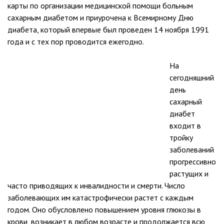
карты по организации медицинской помощи больным
сахарным диабетом и приурочена к Всемирному Дню
диабета, который впервые был проведен 14 ноября 1991
года и с тех пор проводится ежегодно.
На
сегодняшний
день
сахарный
диабет
входит в
тройку
заболеваний
прогрессивно
растущих и
часто приводящих к инвалидности и смерти. Число
заболевающих им катастрофически растет с каждым
годом. Оно обусловлено повышением уровня глюкозы в
крови, возникает в любом возрасте и продолжается всю