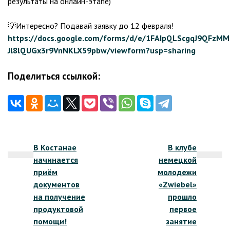
результаты на онлайн-этапе)
💡Интересно? Подавай заявку до 12 февраля!
https://docs.google.com/forms/d/e/1FAIpQLScgqJ9QFz
Jl8lQUGx3r9VnNKLX59pbw/viewform?usp=sharing
Поделиться ссылкой:
Навигация
В Костанае
В клубе
по
начинается
немецкой
записям
приём
молодежи
документов
«Zwiebel»
на получение
прошло
продуктовой
первое
помощи!
занятие