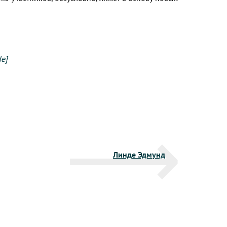
de]
Линде Эдмунд