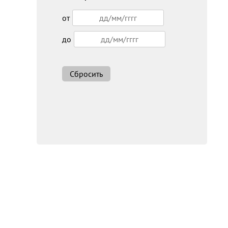
от
до
Сбросить