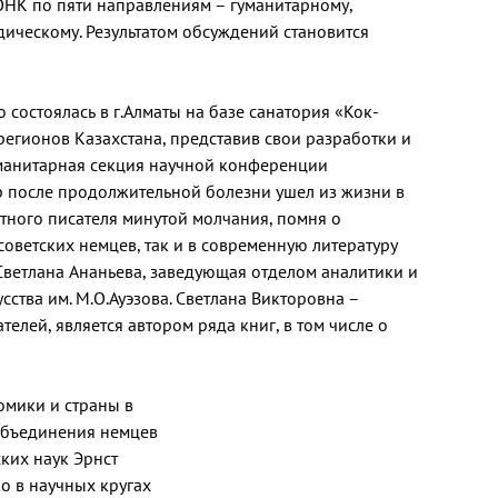
ОНК по пяти направлениям – гуманитарному,
ическому. Результатом обсуждений становится
остоялась в г.Алматы на базе санатория «Кок-
 регионов Казахстана, представив свои разработки и
уманитарная секция научной конференции
р после продолжительной болезни ушел из жизни в
стного писателя минутой молчания, помня о
оветских немцев, так и в современную литературу
 Светлана Ананьева, заведующая отделом аналитики и
сства им. М.О.Ауэзова. Светлана Викторовна –
елей, является автором ряда книг, в том числе о
омики и страны в
объединения немцев
ких наук Эрнст
о в научных кругах