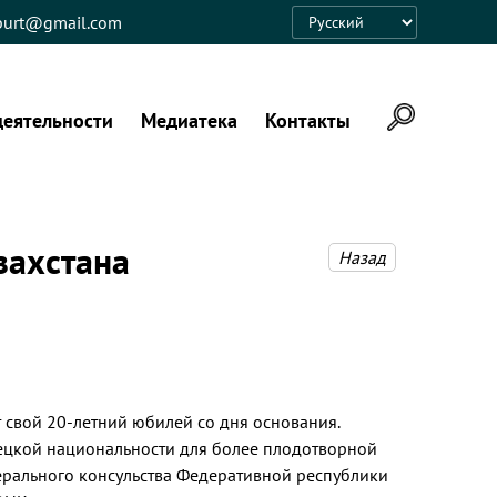
eburt@gmail.com
Language
деятельности
Медиатека
Контакты
захстана
Назад
 свой 20-летний юбилей со дня основания.
мецкой национальности для более плодотворной
ерального консульства Федеративной республики