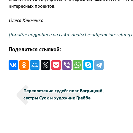
интересных проектов.
Олеся Клименко
[Читайте подробнее на сайте deutsche-allgemeine-zetung.
Поделиться ссылкой:
Навигация
Переплетение судеб: поэт Багрицкий,
по
сестры Суок и художник Граббе
записям