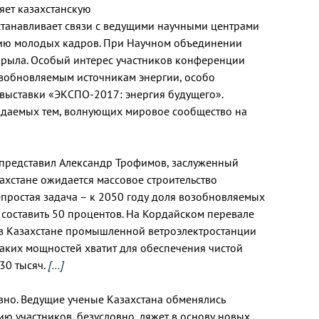
ляет казахстанскую
станавливает связи с ведущими научными центрами
ению молодых кадров. При Научном объединении
рыла. Особый интерес участников конференции
зобновляемым источникам энергии, особо
 выставки «ЭКСПО-2017: энергия будущего».
ждаемых тем, волнующих мировое сообщество на
е представил Александр Трофимов, заслуженный
захстане ожидается массовое строительство
епростая задача – к 2050 году доля возобновляемых
составить 50 процентов. На Кордайском перевале
 в Казахстане промышленной ветроэлектростанции
аких мощностей хватит для обеспечения чистой
30 тысяч.
[…]
но. Ведущие ученые Казахстана обменялись
ию участников, безусловно, ляжет в основу новых