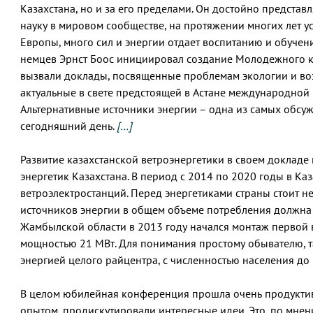
Казахстана, но и за его пределами. Он достойно представ
науку в мировом сообществе, на протяжении многих лет у
Европы, много сил и энергии отдает воспитанию и обуч
немцев Эрнст Боос инициировал создание Молодежного к
вызвали доклады, посвященные проблемам экологии и во
актуальные в свете предстоящей в Астане международной
Альтернативные источники энергии – одна из самых обсу
сегодняшний день.
[…]
Развитие казахстанской ветроэнергетики в своем доклад
энергетик Казахстана. В период с 2014 по 2020 годы в Ка
ветроэлектростанций. Перед энергетиками страны стоит н
источников энергии в общем объеме потребления должна 
Жамбылской области в 2013 году начался монтаж первой
мощностью 21 МВт. Для понимания простому обывателю, т
энергией целого райцентра, с численностью населения до 
В целом юбилейная конференция прошла очень продуктив
опытом, продискутировали интересные идеи. Это, по мнен