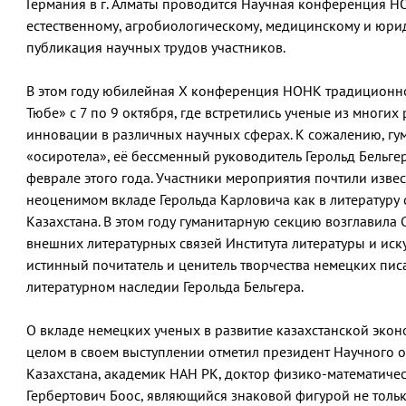
Германия в г. Алматы проводится Научная конференция Н
естественному, агробиологическому, медицинскому и юрид
публикация научных трудов участников.
В этом году юбилейная Х конференция НОНК традиционно с
Тюбе» с 7 по 9 октября, где встретились ученые из многих
инновации в различных научных сферах. К сожалению, г
«осиротела», её бессменный руководитель Герольд Бельге
феврале этого года. Участники мероприятия почтили изве
неоценимом вкладе Герольда Карловича как в литературу с
Казахстана. В этом году гуманитарную секцию возглавила
внешних литературных связей Института литературы и иску
истинный почитатель и ценитель творчества немецких писат
литературном наследии Герольда Бельгера.
О вкладе немецких ученых в развитие казахстанской экон
целом в своем выступлении отметил президент Научного 
Казахстана, академик НАН РК, доктор физико-математичес
Гербертович Боос, являющийся знаковой фигурой не тольк