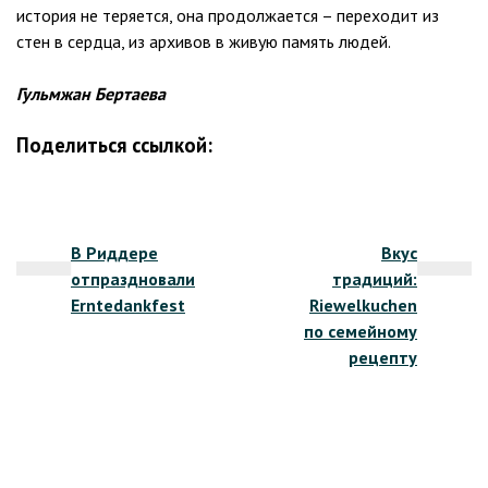
история не теряется, она продолжается – переходит из
стен в сердца, из архивов в живую память людей.
Гульмжан Бертаева
Поделиться ссылкой:
Навигация
В Риддере
Вкус
по
отпраздновали
традиций:
записям
Erntedankfest
Riewelkuchen
по семейному
рецепту