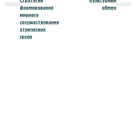
Стратегии
Культурный
по
формирования
обмен
записям
мирного
сосуществования
этнических
групп