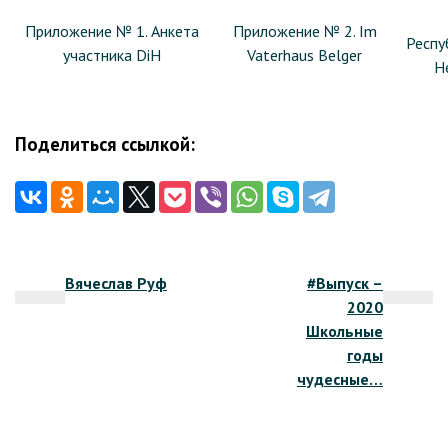
Приложение № 1. Анкета
Приложение № 2. Im
Респу
участника DiH
Vaterhaus Belger
Н
Поделиться ссылкой:
Навигация
Вячеслав Руф
#Выпуск –
по
2020
записям
Школьные
годы
чудесные…