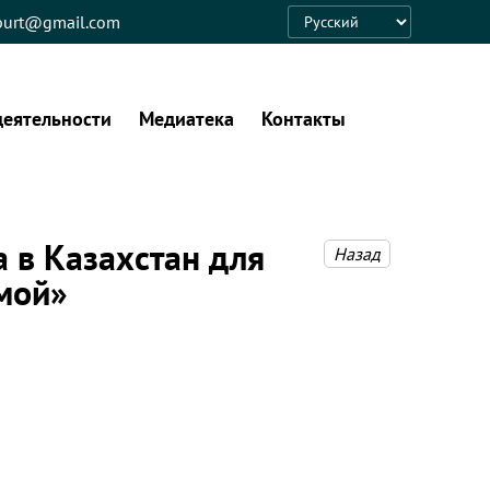
eburt@gmail.com
Language
деятельности
Медиатека
Контакты
 в Казахстан для
Назад
мой»