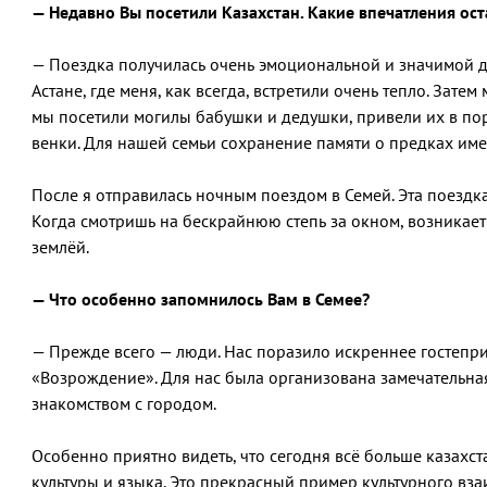
— Недавно Вы посетили Казахстан. Какие впечатления ост
— Поездка получилась очень эмоциональной и значимой дл
Астане, где меня, как всегда, встретили очень тепло. Затем
мы посетили могилы бабушки и дедушки, привели их в по
венки. Для нашей семьи сохранение памяти о предках име
После я отправилась ночным поездом в Семей. Эта поездк
Когда смотришь на бескрайнюю степь за окном, возникает
землёй.
— Что особенно запомнилось Вам в Семее?
— Прежде всего — люди. Нас поразило искреннее гостеп
«Возрождение». Для нас была организована замечательн
знакомством с городом.
Особенно приятно видеть, что сегодня всё больше казахс
культуры и языка. Это прекрасный пример культурного вз