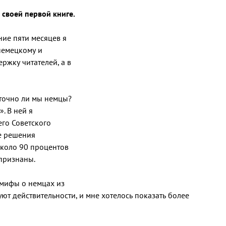
 своей первой книге.
ние пяти месяцев я
 немецкому и
ржку читателей, а в
аточно ли мы немцы?
. В ней я
го Советского
е решения
около 90 процентов
признаны.
 мифы о немцах из
ют действительности, и мне хотелось показать более