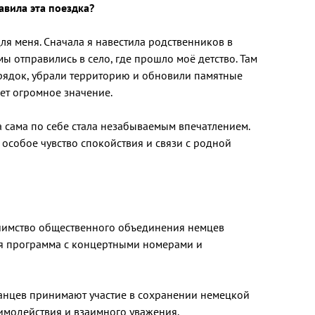
авила эта поездка?
я меня. Сначала я навестила родственников в
 мы отправились в село, где прошло моё детство. Там
рядок, убрали территорию и обновили памятные
ет огромное значение.
а сама по себе стала незабываемым впечатлением.
 особое чувство спокойствия и связи с родной
риимство общественного объединения немцев
ая программа с концертными номерами и
танцев принимают участие в сохранении немецкой
аимодействия и взаимного уважения.