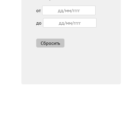
от
до
Сбросить