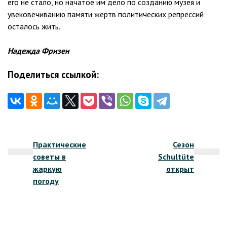
его не стало, но начатое им дело по созданию музея и
увековечиванию памяти жертв политических репрессий
осталось жить.
Надежда Фризен
Поделиться ссылкой:
Навигация
Практические
Сезон
по
советы в
Schultüte
записям
жаркую
открыт
погоду