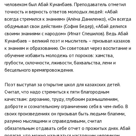
человеком был Абай Кунанбаев. Преподаватель отметил
точность и верность ответов молодых людей: «Абай
всегда стремился к знаниям» (Алёна Даниленко), «Он всегда
обдумывал свои действия» (София Бедер), «Абай делился
своими знаниями с народом» (Игнат Спешилов). Ведь Абай
Кунанбаев – великий поэт и мыслитель – призывал казахов
к знаниям и образованию. Он советовал через воспитание и
обучение избавить молодежь от пороков: хамства,
грубости, склочности, лживости, бахвальства, лени и
бесцельного времяпровождения.
Поэт выступал за открытие школ для казахских детей.
Считал, что надо стремиться к пяти благородным
качествам: дерзанию, труду, глубоким размышлениям,
доброте и сознательному ограничению себя в чем-либо. В
своих произведениях он призывал быть людьми благими,
разумно мыслящими и справедливыми, считал
обязательным отдавать себе отчет о прожитых днях. Абай
полагал, что можно называться настоящим человеком