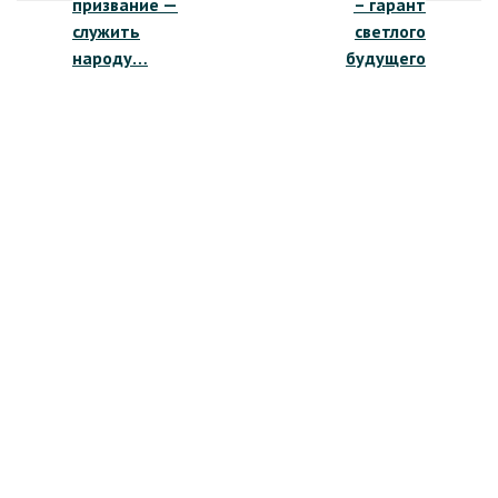
призвание —
– гарант
записям
служить
светлого
народу…
будущего