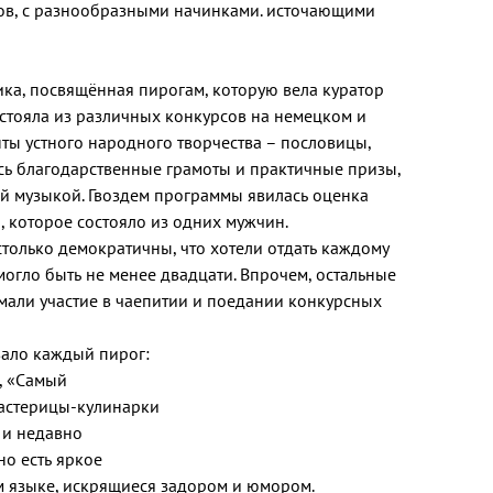
ов, с разнообразными начинками. источающими
ка, посвящённая пирогам, которую вела куратор
стояла из различных конкурсов на немецком и
ты устного народного творчества – пословицы,
ись благодарственные грамоты и практичные призы,
 музыкой. Гвоздем программы явилась оценка
 которое состояло из одних мужчин.
только демократичны, что хотели отдать каждому
могло быть не менее двадцати. Впрочем, остальные
мали участие в чаепитии и поедании конкурсных
вало каждый пирог:
, «Самый
астерицы-кулинарки
 и недавно
но есть яркое
м языке, искрящиеся задором и юмором.