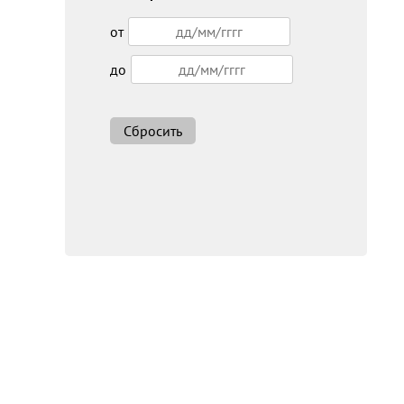
от
до
Сбросить