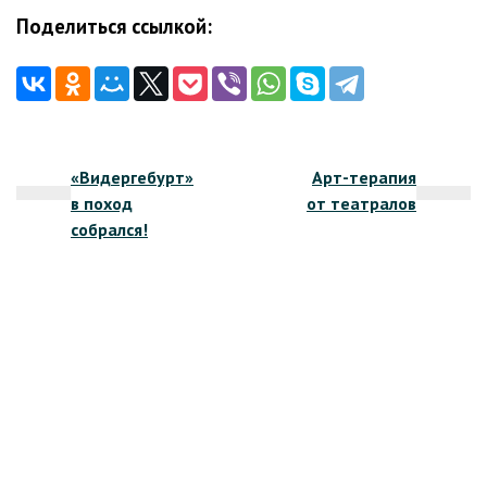
Поделиться ссылкой:
Навигация
«Видергебурт»
Арт-терапия
по
в поход
от театралов
записям
собрался!