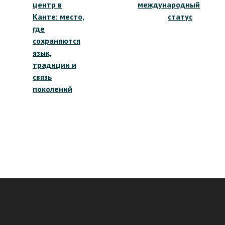
записям
центр в
международный
Канте: место,
статус
где
сохраняются
язык,
традиции и
связь
поколений