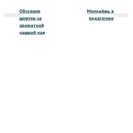
Навигация
Обсудили
Молодёжь в
по
шпрухи за
педагогике
записям
ароматной
чашкой чая