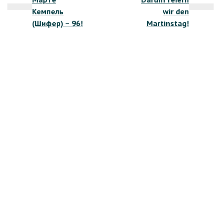
по
Кемпель
wir den
записям
(Шифер) – 96!
Martinstag!