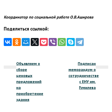
Координатор по социальной работе О.В.Аширова
Поделиться ссылкой:
Навигация
Объявляем о
Подписан
по
сборе
меморандум о
записям
ценовых
сотрудничестве
предложений
с ЕНУ им.
на
Гумилева
приобретение
здания