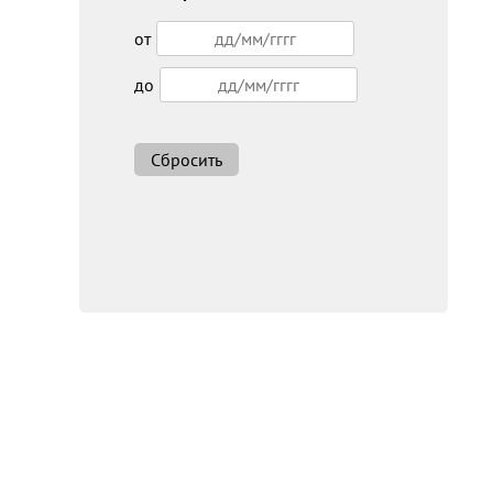
от
до
Сбросить