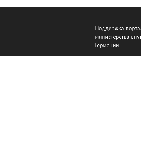
Поддержка порта
министерства вну
Германии.
Наш сайт защищен с помощью reCAPTCHA и соот