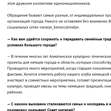
этом дружном коллективе единомышленников.
Обращения бывают самые разные, от индивидуальных про
организаций города. Никого не оставляем без внимания. 
социальных сетях «analar_kenesi.almaty».
— Как вам удаётся сохранять и передавать семейные тра
условиях большого города?
— В течение многих лет Алматинское культурно-этническ
проекты для немцев города и области, которые способству
Проводится много мероприятий, когда старшее поколение
фактами. Хочется отметить работу нашего клуба немецкой
участвуют в совместных мероприятиях, готовят презентац
культуре, проводят квизы на темы немецких традиций, сним
районах.
— С какими вызовами сталкиваются семьи и молодежь в 
поддержку оказывает Совет матерей?