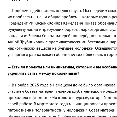
— Проблемы действительно существуют. Мы не делим молод
их проблемы — наши общие проблемы, которые нужно реша
Президент РК Касым-Жомарт Кемелевич Токаев обозначил
будущему нации и требующих борьбы: наркоторговля, луд
вандализм. Члены Совета матерей поочерёдно выезжает в
Анной Трубниковой с профилактическими беседами о нарк
наркотических веществ на будущее молодёжи. Освещаются
учащимися рассказываем об этнических обществах в городе
— Есть ли проекты или инициативы, которыми вы особен
укреплять связь между поколениями?
— В ноябре 2025 года в Немецком доме было организова
участием Совета матерей и членов клуба немецкой молодё
проходило в формате «Мозгового штурма», который этнок
своей работе. В марте этого года мы инициировали проек
патриотизма и толерантности у молодёжи». Совет матере
обсудили много вопросов. Особенно интересно было услыш