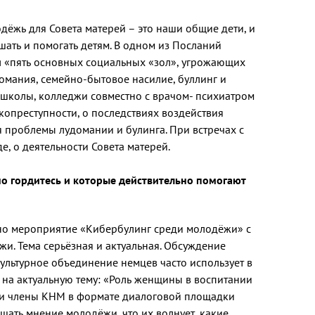
ёжь для Совета матерей – это наши общие дети, и
ть и помогать детям. В одном из Посланий
 «пять основных социальных «зол», угрожающих
омания, семейно-бытовое насилие, буллинг и
 школы, колледжи совместно с врачом- психиатром
опреступности, о последствиях воздействия
 проблемы лудомании и булинга. При встречах с
, о деятельности Совета матерей.
но гордитесь и которые действительно помогают
но мероприятие «Кибербулинг среди молодёжи» с
жи. Тема серьёзная и актуальная. Обсуждение
ультурное объединение немцев часто использует в
т на актуальную тему: «Роль женщины в воспитании
й и члены КНМ в формате диалоговой площадки
ать мнение молодёжи, что их волнует, какие