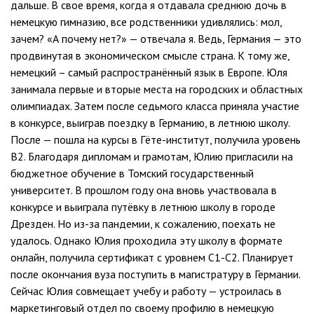
дальше. В свое время, когда я отдавала среднюю дочь в
немецкую гимназию, все родственники удивлялись: мол,
зачем? «А почему нет?» — отвечала я. Ведь, Германия — это
продвинутая в экономическом смысле страна. К тому же,
немецкий – самый распространённый язык в Европе. Юля
занимала первые и вторые места на городских и областных
олимпиадах. Затем после седьмого класса приняла участие
в конкурсе, выиграв поездку в Германию, в летнюю школу.
После — пошла на курсы в Гёте-институт, получила уровень
B2. Благодаря дипломам и грамотам, Юлию пригласили на
бюджетное обучение в Томский государственный
университет. В прошлом году она вновь участвовала в
конкурсе и выиграла путёвку в летнюю школу в городе
Дрезден. Но из-за пандемии, к сожалению, поехать не
удалось. Однако Юлия проходила эту школу в формате
онлайн, получила сертификат с уровнем C1-C2. Планирует
после окончания вуза поступить в магистратуру в Германии.
Сейчас Юлия совмещает учебу и работу — устроилась в
маркетинговый отдел по своему профилю в немецкую