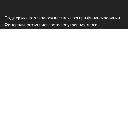
Поддержка портала осуществляется при финансировании
Федерального министерства внутренних дел в
соответствии с решением Бундестага Германии.
Общественный фонд
«Казахстанское объединение немцев
«Возрождение»
Виртуальный музей
Интерактивный архив
Отправить жалобу