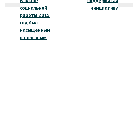
В плане
Поддерживая
по
социальной
инициативу
записям
работы 2015
год был
насыщенным
и полезным