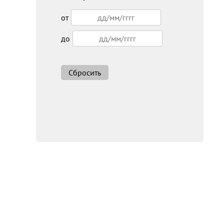
от
до
Сбросить