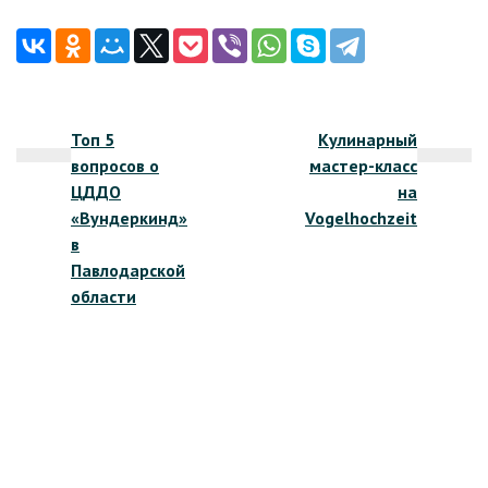
Навигация
Топ 5
Кулинарный
по
вопросов о
мастер-класс
записям
ЦДДО
на
«Вундеркинд»
Vogelhochzeit
в
Павлодарской
области