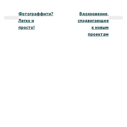
Навигация
Фотограффити?
Вдохновение,
по
Легко и
сподвигающее
записям
просто!
к новым
проектам