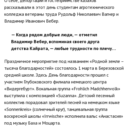
О себе, депортации и гостеприимстве казахов
рассказывали в этот день студентам агротехнического
колледжа ветераны труда Рудольф Николаевич Вагнер и
Владимир Иванович Вебер.
— Когда рядом добрые люди, — отметил
Владимир Вебер, вспоминая своего друга
детства Кайрата, — любые трудности по плечу…
Праздничное мероприятие под названием «Родной земле –
тысяча благодарностей» состоялось 1 марта в Березовской
средней школе. Здесь День благодарности прошел с
участием Глубоковского филиала немецкого центра
«Видергебурт». Вокальная группа «Frohlich Madchhenvolk»
выступила с композицией «Suzanna». Детский песенный
коллектив порадовал зрителей песней на немецком языке
«Sonnenkreis» (cолнечный круг), танцевальная группа
воскресной школы «Irrwische» исполнила вальс «Анастасия»
под музыку Баха и Моцарта.