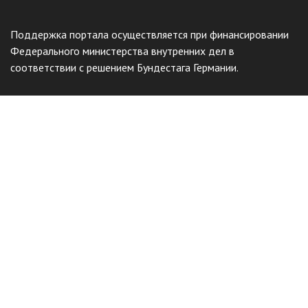
Поддержка портала осуществляется при финансировании
Федерального министерства внутренних дел в
соответствии с решением Бундестага Германии.
Общественный фонд
«Казахстанское объединение немцев
«Возрождение»
Виртуальный музей
Интерактивный архив
Отправить жалобу
Наш сайт защищен с помощью reCAPTCHA и соответствует