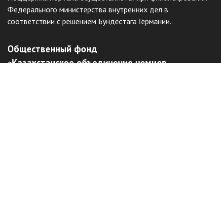
Федерального министерства внутренних дел в
соответствии с решением Бундестага Германии.
Общественный фонд
«Казахстанское объединение немцев
«Возрождение»
Виртуальный музей
Интерактивный архив
Отправить жалобу
Наш сайт защищен с помощью reCAPTCHA и соответствует
Политике конфиденциальности
и
Условиям использования
Google.