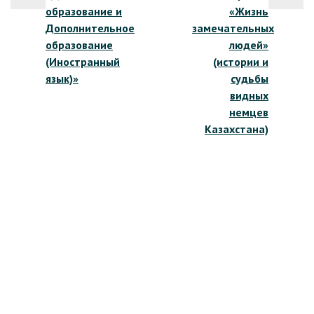
по
образование и
«Жизнь
записям
Дополнительное
замечательных
образование
людей»
(Иностранный
(истории и
язык)»
судьбы
видных
немцев
Казахстана)