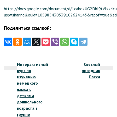
https://docs.google.com/document/d/1cahozUG2DbI9tVlxx4cu
usp=sharing&ouid=105985430539102624143&rtpof=true&sd
Поделиться ссылкой:
Навигация
Интерактивный
Светлый
по
курс по
праздник
записям
изучению
Пасхи
немецкого
языка с
детками
дошкольного
возраста в
группе